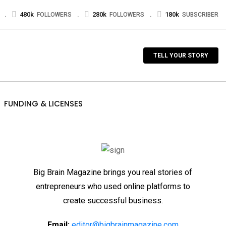
480k
280k
180k
FOLLOWERS
FOLLOWERS
SUBSCRIBER
TELL YOUR STORY
FUNDING & LICENSES
Big Brain Magazine brings you real stories of
entrepreneurs who used online platforms to
create successful business.
Email:
editor@bigbrainmagazine.com