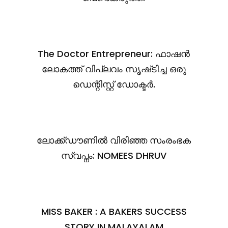
The Doctor Entrepreneur: ഫാഷൻ
ലോകത്ത് വിപ്ലവം സൃഷ്‌ടിച്ച ഒരു
ഡെന്റിസ്റ്റ് ഡോക്ടർ.
ലോക്ക്ഡൗണിൽ വിരിഞ്ഞ സംരംഭക
സ്വപ്നം: NOMEES DHRUV
MISS BAKER : A BAKERS SUCCESS
STORY IN MALAYALAM