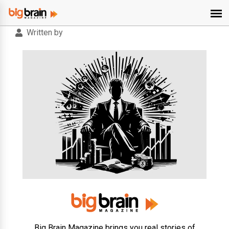
Written by
Big Brain Magazine brings you real stories of