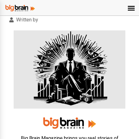
Written by
Big Brain Magazine brings you real stories of