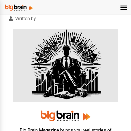
Written by
Big Brain Magazine brings you real stories of