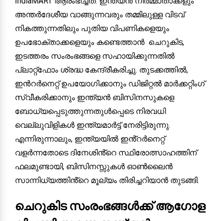
IndiaMART ആരംഭിച്ചത്. ഇന്ത്യൻ നിർമ്മാതാക്കളും
അന്തർദേശീയ വാങ്ങുന്നവരും തമ്മിലുള്ള വിടവ്
നികത്തുന്നതിലും പുതിയ വിപണികളെയും
ഉപഭോക്താക്കളെയും കണ്ടെത്താൻ ചെറുകിട,
ഇടത്തരം സംരംഭങ്ങളെ സഹായിക്കുന്നതിൽ
പ്ലാറ്റ്ഫോം ശ്രദ്ധ കേന്ദ്രീകരിച്ചു. തുടക്കത്തിൽ,
ഇൻറർനെറ്റ് ഉപയോഗിക്കാനും ഡിജിറ്റൽ മാർക്കറ്റിംഗ്
സ്വീകരിക്കാനും ഇന്ത്യൻ ബിസിനസുകളെ
ബോധ്യപ്പെടുത്തുന്നതുൾപ്പെടെ നിരവധി
വെല്ലുവിളികൾ ഇന്ത്യമാർട്ട് നേരിട്ടിരുന്നു.
എന്നിരുന്നാലും, ഇന്ത്യയിൽ ഇൻ്റർനെറ്റ്
വളർന്നതോടെ ദിനേശിൻ്റെ സ്ഥിരോത്സാഹത്തിന്
ഫലമുണ്ടായി, ബിസിനസ്സുകൾ ഓൺലൈൻ
സാന്നിധ്യത്തിൻ്റെ മൂല്യം തിരിച്ചറിയാൻ തുടങ്ങി.
ചെറുകിട സംരംഭങ്ങൾക്ക് ആഗോള