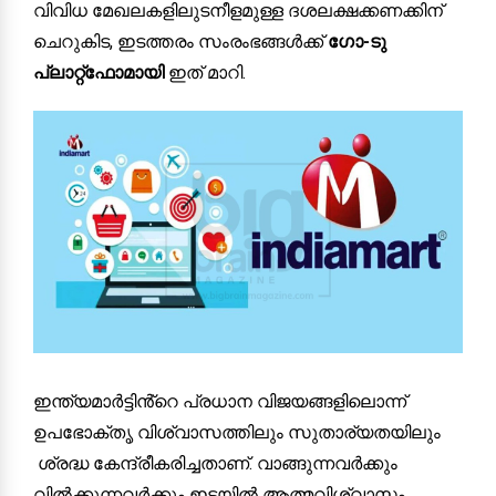
വിവിധ മേഖലകളിലുടനീളമുള്ള ദശലക്ഷക്കണക്കിന്
ചെറുകിട, ഇടത്തരം സംരംഭങ്ങൾക്ക്
ഗോ-ടു
പ്ലാറ്റ്ഫോമായി
ഇത് മാറി.
ഇന്ത്യമാർട്ടിൻ്റെ പ്രധാന വിജയങ്ങളിലൊന്ന്
ഉപഭോക്തൃ വിശ്വാസത്തിലും സുതാര്യതയിലും
ശ്രദ്ധ കേന്ദ്രീകരിച്ചതാണ്. വാങ്ങുന്നവർക്കും
വിൽക്കുന്നവർക്കും ഇടയിൽ ആത്മവിശ്വാസം