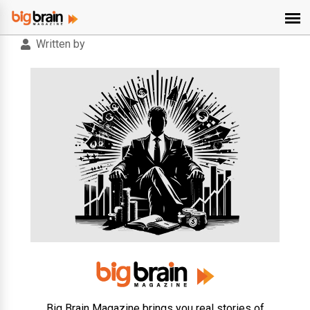
Written by
Big Brain Magazine brings you real stories of