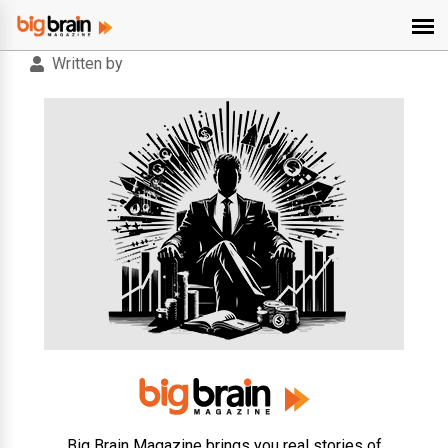
Written by
Big Brain Magazine brings you real stories of