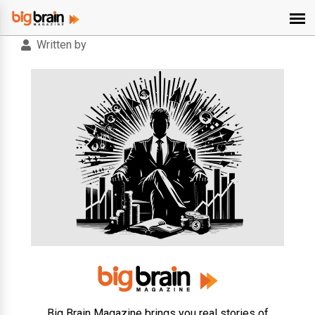
Written by
Big Brain Magazine brings you real stories of