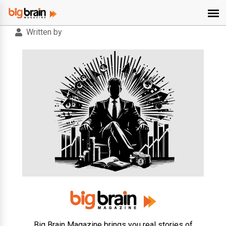
Written by
Big Brain Magazine brings you real stories of